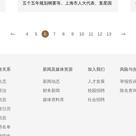
五个五年规划纲要等。上海市人大代表、复星国
际联席CEO徐晓亮积极履职，围绕全市中心工作
建言献策。
4
5
6
7
8
9
10
11
12
13
者关系
新闻及媒体资源
加入我们
风险与
生态
新闻动态
人才发展
举报投
管治
财务新闻
校园招聘
除名查
信息
媒体资料库
社会招聘
者日历
信息
师名单