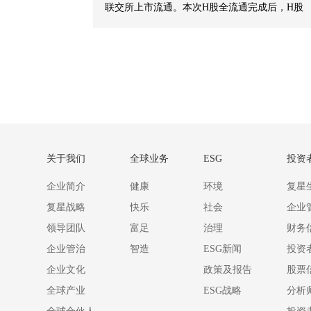
联交所上市流通。本次H股全流通完成后，H股
总股数将变更为346,074,397股。
关于我们
全球业务
ESG
投资
企业简介
健康
环境
复星
复星战略
快乐
社会
企业
领导团队
富足
治理
财务
企业管治
智造
ESG新闻
投资
企业文化
政策及报告
股票
全球产业
ESG战略
分析