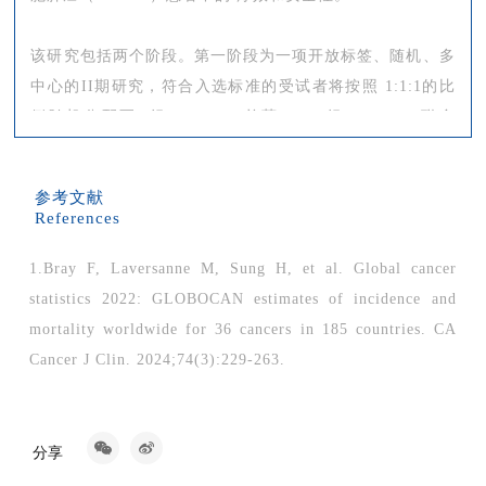
该研究包括两个阶段。第一阶段为一项开放标签、随机、多
中心的II期研究，符合入选标准的受试者将按照 1:1:1的比
例随机分配至A组（HLX43 单药），B组（HLX43 联合
HLX07）或C组（多西他赛）。第二阶段为一项开放标签、
随机、多中心的III期研究，将根据第一阶段结果选定
参考文献
HLX43单药或HLX43联合HLX07作为试验组方案。计划入
References
组约566例受试者，并按照1:1的比例随机分配至试验组
1.Bray F, Laversanne M, Sung H, et al. Global cancer
（HLX43单药或HLX43联合HLX07）或对照组（多西他
statistics 2022: GLOBOCAN estimates of incidence and
赛）。本研究研究主要目的是评估HLX43单药或HLX43联
mortality worldwide for 36 cancers in 185 countries. CA
合HLX07对比多西他赛在经一线治疗失败的晚期鳞状
Cancer J Clin. 2024;74(3):229-263.
NSCLC患者中的临床疗效，采用总生存期（OS）和无进展
2.Wang, Y., et al. Immunotherapy for advanced-stage
生存期（PFS）作为双主要终点。次要目的包括评价HLX43
squamous cell lung cancer: the state of the art and
单药或HLX43联合HLX07的安全性、HLX43和HLX07的药
outstanding questions. Nat Rev Clin Oncol 22, 200–214
代动力学（PK）特征、免疫原性，以及探索潜在的预测性
分享
(2025).
或耐药性生物标志物。