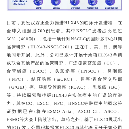
目前，复宏汉霖正全力推进HLX43的临床开发进程，在
全球入组超过700例患者。其中NSCLC患者占比超过
60%（400例），包括一项针对NSCLC的国际多中心II期
临床研究（HLX43-NSCLC201）正在中、美、日、澳等
地同步开展。此外，公司已累计开展十余项HLX43单药
或联合其他产品的临床研究，广泛覆盖宫颈癌（CC）、
食管鳞癌（ESCC）、头颈鳞癌（HNSCC）、鼻咽癌
（NPC）、结直肠癌（mCRC）、胃癌/胃食管交界部
（G/GEJ）癌、胰腺导管腺癌（PDAC）、乳腺癌（BC）
等，持续探索和挖掘HLX43在实体瘤中的广谱治疗潜
力，其在CC、ESCC、NPC、HNSCC等肿瘤中的概念验
证数据已在/将在ESMO Asia、ASCO GI、ASCO、
ESMO等大会上陆续读出。单药之外，基于HLX43展现出
的IO疗效，公司积极探索HLX43与其他多元分子如公司