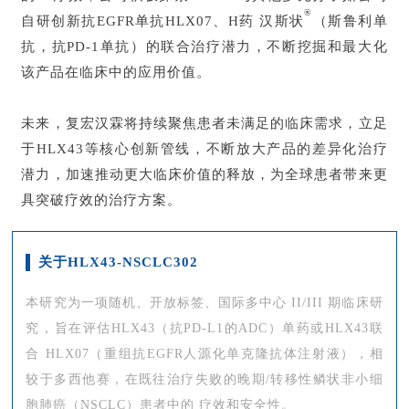
®
自研创新抗EGFR单抗HLX07、H药 汉斯状
（斯鲁利单
抗，抗PD-1单抗）的联合治疗潜力，不断挖掘和最大化
该产品在临床中的应用价值。
未来，复宏汉霖将持续聚焦患者未满足的临床需求，立足
于HLX43等核心创新管线，不断放大产品的差异化治疗
潜力，加速推动更大临床价值的释放，为全球患者带来更
具突破疗效的治疗方案。
关于HLX43-NSCLC302
本研究为一项随机、开放标签、国际多中心 II/III 期临床研
究，旨在评估HLX43（抗PD‑L1的ADC）单药或HLX43联
合 HLX07（重组抗EGFR人源化单克隆抗体注射液），相
较于多西他赛，在既往治疗失败的晚期/转移性鳞状非小细
胞肺癌（NSCLC）患者中的 疗效和安全性。