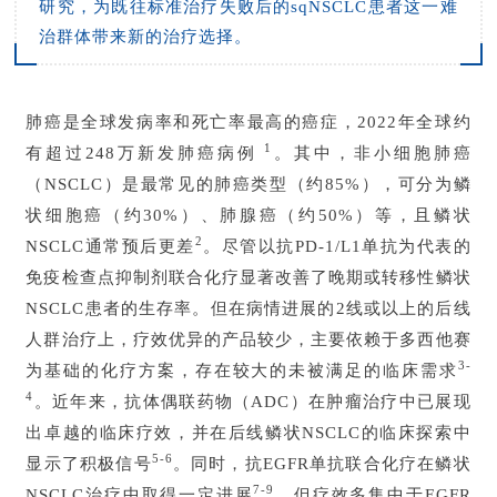
研究，为既往标准治疗失败后的sqNSCLC患者这一难
治群体带来新的治疗选择。
肺癌是全球发病率和死亡率最高的癌症，2022年全球约
1
有超过248万新发肺癌病例
。其中，非小细胞肺癌
（NSCLC）是最常见的肺癌类型（约85%），可分为鳞
状细胞癌（约30%）、肺腺癌（约50%）等，且鳞状
2
NSCLC通常预后更差
。尽管以抗PD-1/L1单抗为代表的
免疫检查点抑制剂联合化疗显著改善了晚期或转移性鳞状
NSCLC患者的生存率。但在病情进展的2线或以上的后线
人群治疗上，疗效优异的产品较少，主要依赖于多西他赛
3-
为基础的化疗方案，存在较大的未被满足的临床需求
4
。近年来，抗体偶联药物（ADC）在肿瘤治疗中已展现
出卓越的临床疗效，并在后线鳞状NSCLC的临床探索中
5-6
显示了积极信号
。同时，抗EGFR单抗联合化疗在鳞状
7-9
NSCLC治疗中取得一定进展
，但疗效多集中于EGFR