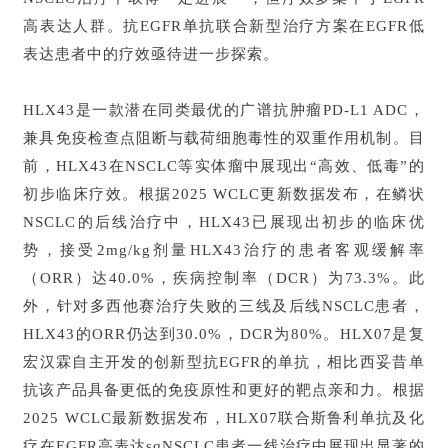
高表达人群。抗EGFR单抗联合新型治疗方案在EGFR低
表达患者中的疗效亟待进一步探索。
HLX43是一款潜在同类最优的广谱抗肿瘤PD-L1 ADC，
兼具免疫检查点阻断与载荷细胞毒性的双重作用机制。目
前，HLX43在NSCLC等实体瘤中展现出“高效、低毒”的
初步临床疗效。根据2025 WCLC更新数据发布，在鳞状
NSCLC的后线治疗中，HLX43已展现出初步的临床优
势，接受2mg/kg剂量HLX43治疗的患者客观缓解率
（ORR）达40.0%，疾病控制率（DCR）为73.3%。此
外，针对多西他赛治疗失败的三线及后线NSCLC患者，
HLX43的ORR仍达到30.0%，DCR为80%。HLX07是复
宏汉霖自主开发的创新型抗EGFR的单抗，相比西妥昔单
抗该产品具备更低的免疫原性和更好的靶点亲和力。根据
2025 WCLC最新数据发布，HLX07联合斯鲁利单抗及化
疗在EGFR高表达sqNSCLC患者一线治疗中展现出显著的