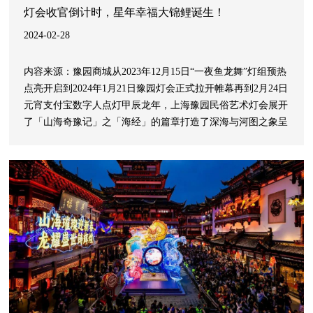
灯会收官倒计时，星年幸福大锦鲤诞生！
2024-02-28
内容来源：豫园商城从2023年12月15日“一夜鱼龙舞”灯组预热
点亮开启到2024年1月21日豫园灯会正式拉开帷幕再到2月24日
元宵支付宝数字人点灯甲辰龙年，上海豫园民俗艺术灯会展开
了「山海奇豫记」之「海经」的篇章打造了深海与河图之象呈
现出千灯琳琅的繁花盛景为期40天的2024豫园民俗艺术灯会临
近尾声灯会吸引超过400万人线下打卡沉浸体验中式新年文化
感受灯火阑珊处的中式浪漫舍得作为上海豫园灯会首席合作伙
伴今年已是第三次携手