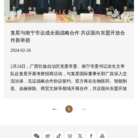
复星与南宁市达成全面战略合作 共议面向东盟开放合
作新举措
2024-02-26
2月24日，广西壮族自治区党委常委、南宁市委书记农生文率
队赴复星开展考察招商活动，与复星国际董事长郭广昌深入交
流洽谈，见证战略合作协议签约。双方将在生物医药、智能制
造、金融保险、商贸文旅等领域开展合作，共议面向东盟开放
合作新举措，共享发展新机遇。当日下午，农生文先后考察复
星上海总部、直观复星医疗器械技术（上海）有限公司和复星
9
凯特生物科技有限公司等，与郭广昌共同见证南宁市人民政府
与上海复星高科技（集团