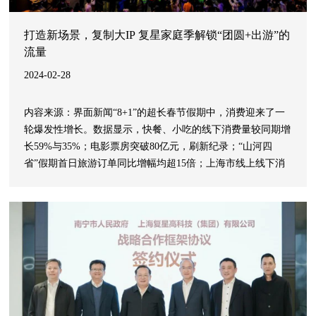
打造新场景，复制大IP 复星家庭季解锁“团圆+出游”的
流量
2024-02-28
内容来源：界面新闻“8+1”的超长春节假期中，消费迎来了一
轮爆发性增长。数据显示，快餐、小吃的线下消费量较同期增
长59%与35%；电影票房突破80亿元，刷新纪录；“山河四
省”假期首日旅游订单同比增幅均超15倍；上海市线上线下消
费金额达到569亿元……“新年红”投射在企业身上，数据也尤
为显著。2月24日元宵佳节，第四届复星家庭季在首个数字人
点灯仪式中宣布收官，并发布整体成绩单。72天跨年周期里，
合家欢场景消费火爆，带动