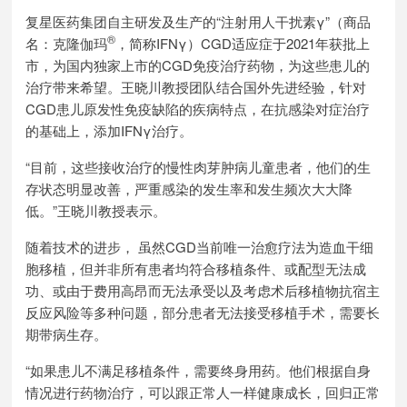
复星医药集团自主研发及生产的“注射用人干扰素γ”（商品
®
名：克隆伽玛
，简称IFNγ）CGD适应症于2021年获批上
市，为国内独家上市的CGD免疫治疗药物，为这些患儿的
治疗带来希望。王晓川教授团队结合国外先进经验，针对
CGD患儿原发性免疫缺陷的疾病特点，在抗感染对症治疗
的基础上，添加IFNγ治疗。
“目前，这些接收治疗的慢性肉芽肿病儿童患者，他们的生
存状态明显改善，严重感染的发生率和发生频次大大降
低。”王晓川教授表示。
随着技术的进步， 虽然CGD当前唯一治愈疗法为造血干细
胞移植，但并非所有患者均符合移植条件、或配型无法成
功、或由于费用高昂而无法承受以及考虑术后移植物抗宿主
反应风险等多种问题，部分患者无法接受移植手术，需要长
期带病生存。
“如果患儿不满足移植条件，需要终身用药。他们根据自身
情况进行药物治疗，可以跟正常人一样健康成长，回归正常