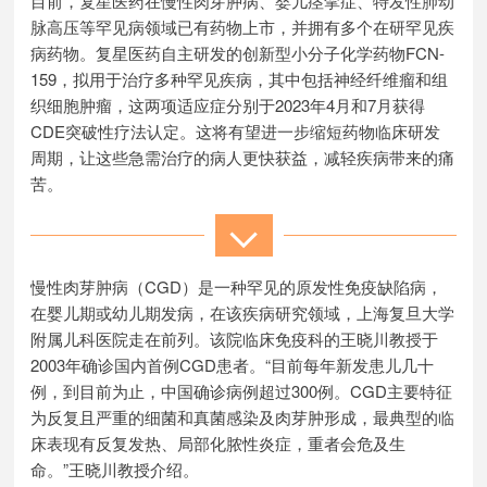
目前，复星医药在慢性肉芽肿病、婴儿痉挛症、特发性肺动
脉高压等罕见病领域已有药物上市，并拥有多个在研罕见疾
病药物。复星医药自主研发的创新型小分子化学药物FCN-
159，拟用于治疗多种罕见疾病，其中包括神经纤维瘤和组
织细胞肿瘤，这两项适应症分别于2023年4月和7月获得
CDE突破性疗法认定。这将有望进一步缩短药物临床研发
周期，让这些急需治疗的病人更快获益，减轻疾病带来的痛
苦。
慢性肉芽肿病（CGD）是一种罕见的原发性免疫缺陷病，
在婴儿期或幼儿期发病，在该疾病研究领域，上海复旦大学
附属儿科医院走在前列。该院临床免疫科的王晓川教授于
2003年确诊国内首例CGD患者。“目前每年新发患儿几十
例，到目前为止，中国确诊病例超过300例。CGD主要特征
为反复且严重的细菌和真菌感染及肉芽肿形成，最典型的临
床表现有反复发热、局部化脓性炎症，重者会危及生
命。”王晓川教授介绍。