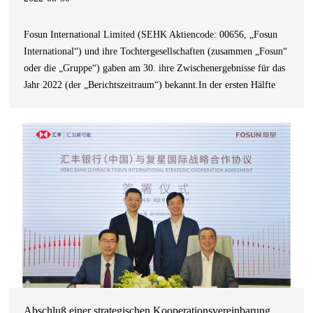
Fosun International Limited (SEHK Aktiencode: 00656, „Fosun
International“) und ihre Tochtergesellschaften (zusammen „Fosun“
oder die „Gruppe“) gaben am 30. ihre Zwischenergebnisse für das
Jahr 2022 (der „Berichtszeitraum“) bekannt.In der ersten Hälfte
des Jahres 2022 hat Fosun vor dem Hintergrund des komplexen
und volatilen externen Umfelds seine Widerstandsfähigkeit in
Bezug auf eine
Abschluß einer strategischen Kooperationsvereinbarung