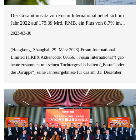
Der Gesamtumsatz von Fosun International belief sich im
Jahr 2022 auf 175,39 Mrd. RMB, ein Plus von 8,7% im
Vergleich zum Vorjahr.
2023-03-30
(Hongkong, Shanghai, 29. März 2023) Fosun International
Limited (HKEX Aktiencode: 00656, „Fosun International“) gab
heute zusammen mit seinen Tochtergesellschaften („Fosun“ oder
die „Gruppe“) seine Jahresergebnisse für das am 31. Dezember
2022 endende Geschäftsjahr (der „Berichtszeitraum“) bekannt.Im
Jahr 2022 wurde die Wirtschaft durch das zunehmend schwierige
makroökonomisch