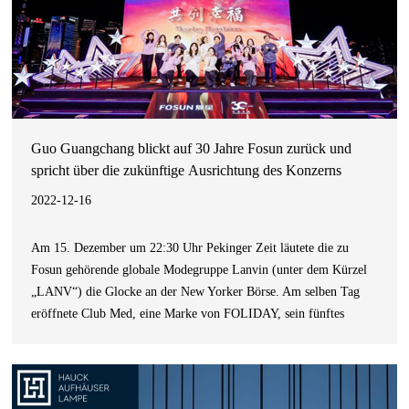
Guo Guangchang blickt auf 30 Jahre Fosun zurück und
spricht über die zukünftige Ausrichtung des Konzerns
2022-12-16
Am 15. Dezember um 22:30 Uhr Pekinger Zeit läutete die zu
Fosun gehörende globale Modegruppe Lanvin (unter dem Kürzel
„LANV“) die Glocke an der New Yorker Börse. Am selben Tag
eröffnete Club Med, eine Marke von FOLIDAY, sein fünftes
Resort, das Kiroro Peak in Hokkaido, Japan.Marktanalysten sind
der Meinung, dass Fosun die Initiative ergreift, um angesichts des
sic