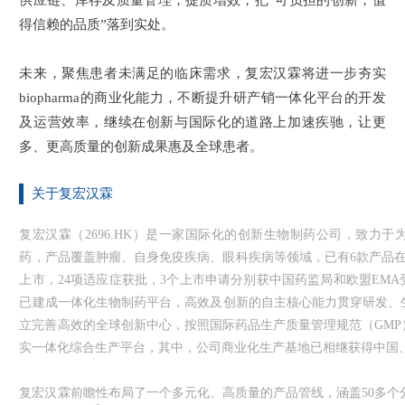
供应链、库存及质量管理，提质增效，把“可负担的创新，值
得信赖的品质”落到实处。
未来，聚焦患者未满足的临床需求，复宏汉霖将进一步夯实
biopharma
的商业化能力，不断提升研产销一体化平台的开发
及运营效率，继续在创新与国际化的道路上加速疾驰，让更
多、更高质量的创新成果惠及全球患者。
关于复宏汉霖
复宏汉霖（2696.HK）是一家国际化的创新生物制药公司，致力
药，产品覆盖肿瘤、自身免疫疾病、眼科疾病等领域，已有6款产品
上市，24项适应症获批，3个上市申请分别获中国药监局和欧盟EMA
已建成一体化生物制药平台，高效及创新的自主核心能力贯穿研发、
立完善高效的全球创新中心，按照国际药品生产质量管理规范（GM
实一体化综合生产平台，其中，公司商业化生产基地已相继获得中国、
复宏汉霖前瞻性布局了一个多元化、高质量的产品管线，涵盖50多个分