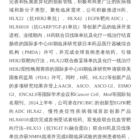
完善和拓展差异化的创新管线，积极布局更广泛的疾病领
域和新分子类型。聚焦临床需求，公司积极推进H药、
HLX22（抗HER2单抗）、HLX42（EGFR靶向ADC）、
HLX6018（抗GARP/TGF-β1单抗）等创新产品的临床开发
进程。业绩期内，H药联合贝伐珠单抗及化疗一线治疗结直
肠癌的国际多中心III期临床研究获日本药品医疗器械综合
机构（PMDA）许可，并完成全球首例患者给药。引领
HER2双靶向疗法，HLX22联合曲妥珠单抗及化疗一线治疗
HER2阳性晚期胃癌的国际多中心III期临床研究申请获得美
国食药监局（FDA）许可。同时，H药、HLX22等创新产品
的多项研究结果亦登上AACR、ASCO、ASCO GI、ESMO
GI、ENCALS等国际学术会议和
Cancer Cell
、Med
等国际知
名期刊。2024上半年，公司潜在FIC/BIC 的创新型EGFR靶
向ADC HLX42、慢性炎症性疾病领域首款创新产品
HLX6018成功完成首例受试者给药。双免疫联合抗血管靶
向疗法--HLX53（抗TIGIT Fc融合蛋白）联合
H药及贝伐珠
单抗
亦获NMPA批准并完成II期临床试验的首例患者给药，