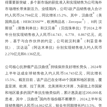
得重要新突破，多个新市场的获批准入和实现销售为公司海外
市场增长带来新活力。业绩期内，公司5款产品销售收入合计
®
约人民币24.794亿元，同比增长15.2%。其中，汉曲优
（美
®
国商品名：HERCESSI™，欧洲商品名：Zercepac
）、H药 汉
®
®
斯状
（
斯鲁利单抗
）和汉贝泰
（贝伐珠单抗）于2024上半
年分别实现销售收入人民币14.743、6.778、0.867亿元。此
®
外，基于与合作伙伴的约定，公司就
汉利康
（利妥昔单
®
抗）、汉达远
（阿达木单抗）分别实现销售收入约人民币
2.270亿元和0.136亿元。
®
公司核心抗肿瘤产品汉曲优
持续保持良好增长势头，2024年
上半年达成
全球
销售收入约人民币14.743亿元，同比增长
15.5%。截至目前，该产品已在全球48个国家和地区获批，覆
盖亚洲、欧洲、拉丁美洲、北美洲和大洋洲，为获批上市国家
和地区最多的国产单抗生物类似药，累计惠及超过200,000名
®
患者。其中，汉曲优
国内市场份额不断攀升，2024上半年实
现销售额约人民币14.062亿元，较去年同期增长约13.5%。凭