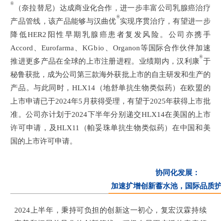
®
（奈拉替尼）达成商业化合作，进一步丰富公司乳腺癌治疗
®
产品管线，该产品能够与汉曲优
实现序贯治疗，有望进一步
降低HER2阳性早期乳腺癌患者复发风险。公司亦携手
Accord、Eurofarma、
KGbio、
Organon等国际合作伙伴加速
®
推进更多产品在全球的上市注册进程。业绩期内，汉利康
于
秘鲁获批，成为公司第三款海外获批上市的自主研发和生产的
产品。与此同时，HLX14（地舒单抗生物类似药）在欧盟的
上市申请已于2024年5月获得受理，有望于2025年获得上市批
准。公司亦计划于2024下半年分别递交HLX14在美国的上市
许可申请，及HLX11（帕妥珠单抗生物类似药）在中国和美
国的上市许可申请。
协同化发展：
加速扩增创新蓄水池，国际品质
2024上半年，秉持可负担的创新这一初心，复宏汉霖持续