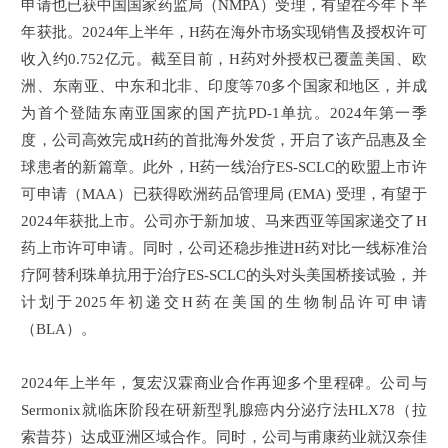
申请也已获中国国家药监局（NMPA）受理，有望在今年下半
年获批。2024年上半年，H药在海外市场实现销售及授权许可
收入约0.752亿元。截至目前，H药对外授权已覆盖美国、欧
洲、东南亚、中东和北非、印度等70多个国家和地区，并成
为首个登陆东南亚国家的国产抗PD-1单抗。2024年第一季
度，公司高效完成H药的首批海外发货，开启了该产品惠及全
球患者的新篇章。此外，H药一线治疗ES-SCLC的欧盟上市许
可申请（
MAA
）已获得欧洲药品管理局 (EMA) 受理，有望于
2024年获批上市。公司亦于新加坡、马来西亚等国家递交了H
药上市许可申请。同时，公司还稳步推进H药对比一线标准治
疗阿替利珠单抗用于治疗ES-SCLC的头对头美国桥接试验，并
计划于2025年初递交H药在美国的生物制品许可申请
（BLA）。
2024年上半年，复宏汉霖商业合作再迎多个里程碑。公司与
Sermonix就临床阶段在研新型乳腺癌内分泌疗法HLX78（拉
索昔芬）达成亚洲区域合作。同时，公司与甫康药业就汉奈佳