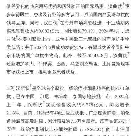
®
借差异化的临床用药优势和历经验证的国际品质，
汉曲优
逐
步获得医生、患者及行业等多方认可，成为国内曲妥珠单抗的
®
领导品牌。同时，汉曲优
在海外市场高歌猛进，于业绩期内
实现销售收入约0.682亿元，同比增长79.1%。2024年4月，汉
®
曲优
在美国获批上市，成为中美欧三地获批的国产单抗生物
类似药；并于2024年6月成功发货沙特，有望成为首个登陆中
®
东市场的国产单抗生物药。此外，截至2024年8月，汉曲优
还新增加拿大、菲律宾、巴西、乌兹别克斯坦、土库曼斯坦等
市场获批上市，推动更多患者获益。
®
H药 汉斯状
是全球首个获批一线治疗小细胞肺癌的抗PD-1单
抗，已在中国、印尼、柬埔寨、泰国等地获批上市。2024年
®
上半年，汉斯状
实现销售收入约6.778亿元，同比增长
21.8%。目前，H药已有4项适应症获批，广泛覆盖肺癌、消化
道肿瘤等高发肿瘤，累计惠及逾7.5万名患者。该产品第5项适
应症一线治疗非鳞状非小细胞肺癌（nsNSCLC）的上市注册