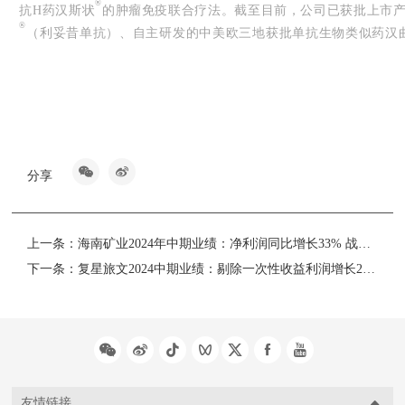
®
抗H药汉斯状
的肿瘤免疫联合疗法。截至目前，公司已获批上市
®
（利妥昔单抗）、自主研发的中美欧三地获批单抗生物类似药汉
®
®
HERCESSI™，欧洲商品名：Zercepac
）、汉达远
（阿达木单抗）
®
®
（奈拉替尼），此外，创新产品汉斯状
（斯鲁利单抗）已获批用于治
体瘤、鳞状非小细胞肺癌、广泛期小细胞肺癌和食管鳞状细胞癌，并
癌的抗PD-1单抗。公司亦同步就16个产品在全球范围内开展30多
生物药市场和众多新兴市场。
分享
上一条：
海南矿业2024年中期业绩：净利润同比增长33% 战略转型加速落地
下一条：
复星旅文2024中期业绩：剔除一次性收益利润增长20%
友情链接