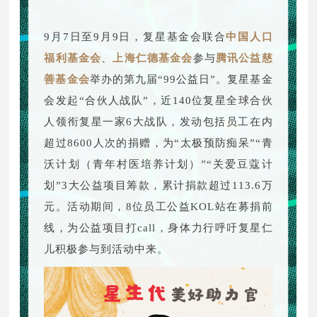
9月7日至9月9日，复星基金会联合
中国人口
福利基金会
、
上海仁德基金会
参与
腾讯公益慈
善基金会
举办的第九届“99公益日”。复星基金
会发起“合伙人战队”，近140位复星全球合伙
人领衔复星一家6大战队，发动包括员工在内
超过8600人次的捐赠，为“太极预防痴呆”“青
沃计划（青年村医培养计划）”“关爱豆蔻计
划”3大公益项目筹款，累计捐款超过113.6万
元。活动期间，8位员工公益KOL站在募捐前
线，为公益项目打call，身体力行呼吁复星仁
儿积极参与到活动中来。