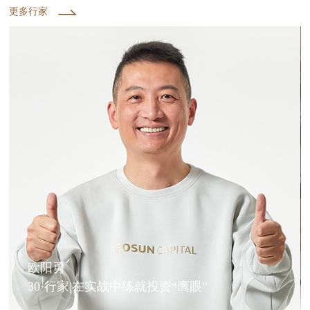
更多行家
欧阳勇
30·行家|在实战中练就投资“鹰眼”