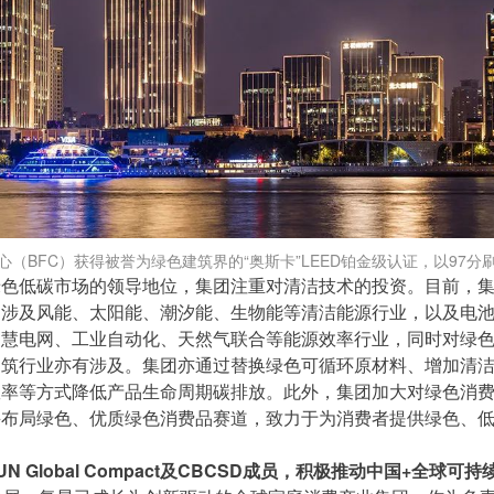
心（BFC）获得被誉为绿色建筑界的“奥斯卡”LEED铂金级认证，以97分
绿色低碳市场的领导地位，集团注重对清洁技术的投资。目前，
，涉及风能、太阳能、潮汐能、生物能等清洁能源行业，以及电
智慧电网、工业自动化、天然气联合等能源效率行业，同时对绿
建筑行业亦有涉及。集团亦通过替换绿色可循环原材料、增加清
效率等方式降低产品生命周期碳排放。此外，集团加大对绿色消
并布局绿色、优质绿色消费品赛道，致力于为消费者提供绿色、
UN Global Compact及CBCSD成员，积极推动中国+全球可持