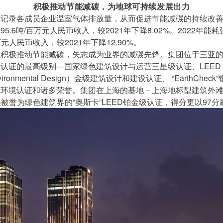
积极推动节能减碳，为地球可持续发展出力
记录各成员企业温室气体排放量，从而促进节能减碳的持续改善。
5.6吨/百万元人民币收入，较2021年下降8.02%。2022年能
百万元人民币收入，较2021年下降12.90%。
业积极推动节能减碳，矢志成为业界的减碳先锋。集团位于三亚
证的最高级别—国家绿色建筑设计与运营三星级认证、LEED（Lead
 Environmental Design）金级建筑设计和建设认证、 “EarthChe
的环境认证和诸多荣誉。集团在上海的基地－上海地标型建筑外
得被誉为绿色建筑界的“奥斯卡”LEED铂金级认证，得分更以97