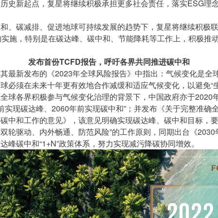
历史新起点，复星将继续积极承担更多社会责任，落实ESG理
。
中和、碳减排、促进地球可持续发展的趋势下，复星将继续积极
的实施，特别是在碳达峰、碳中和、节能降耗等工作上，积极推
发布首份TCFD报告，呼吁各界共同推进碳中和
其最新发布的《2023年全球风险报告》中指出：气候变化是全
球必须在未来十年更有效地合作减缓和适应气候变化，以避免“生
全球各界积极参与气候变化治理的背景下，中国政府亦于2020
0年前实现碳达峰、2060年前实现碳中和”；并发布《关于完整准确
碳中和工作的意见》，该意见明确实现碳达峰、碳中和目标，要
双轮驱动、内外畅通、防范风险”的工作原则，同期出台《203
达峰碳中和“1+N”政策体系，努力实现减污降碳协同增效。