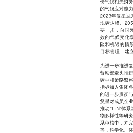
份气候相关财务
的气候应对能
2023年复星
现碳达峰、20
要一步，向国
效的气候变化
险和机遇的情
目标管理，建
为进一步推进复
督察部牵头推
碳中和策略监察
指标加入集团各
的进一步贯彻
复星对成员企业
推动“1+N”
物多样性等研究
系审核中，并
等，科学化、体