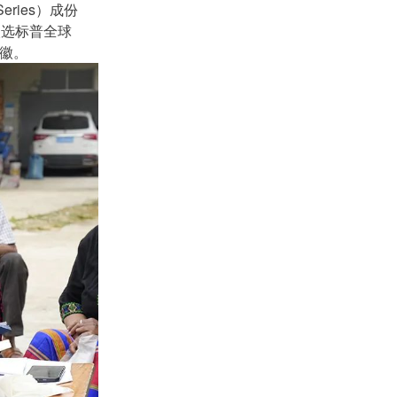
ries）成份
入选标普全球
标徽。