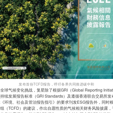
发布首份TCFD报告，呼吁各界共同推进碳中和
气候变化挑战，复星除了根据GRI（Global Reporting Initia
续发展报告标准（GRI Standards）及遵循香港联合交易所
《环境、社会及管治报告指引》的要求刊发ESG报告外，同时
组（TCFD）的建议，作出自愿性质的气候相关财务风险披露，