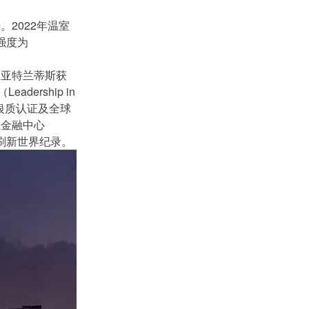
2022年温室
耗强度为
的亚特兰蒂斯获
ership in
ck”银质认证及全球
滩金融中心
分刷新世界纪录。