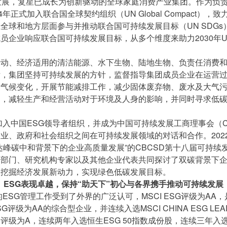
发展，复星已成长为创新驱动的全球家庭消费产业集团。作为负
4年正式加入联合国全球契约组织（UN Global Compact），
全球和地方层面参与并推动联合国可持续发展目标（UN SDGs
员企业响应联合国可持续发展目标，从多个维度来助力2030年UN
行动、经济适用的清洁能源、水下生物、陆地生物、负责任消费
标，集团坚持可持续发展的方针，监督指导集团成员企业在运营
对气候变化，开展节能减排工作，减少固体废弃物、废水及大气
物，减轻生产和经营活动对于环境及人身的影响，并同时寻求低
星加入中国ESG领导者组织，并成为中国可持续发展工商理事会（C
业、政府和社会组织之间在可持续发展领域的对话和合作。202
达峰碳中和背景下的企业高质量发展”的CBCSD第十八届可持续
关部门、研究机构专家以及其他企业代表共同探讨了双碳背景下
、挖掘经济发展新动力，实现绿色低碳发展目标。
ESG表现卓越，保持“助天下”初心与各界携手推动可持续发展
的ESG管理工作受到了外界的广泛认可，MSCI ESG评级为AA
SG评级为AA的综合型企业，并连续入选MSCI CHINA ESG LEADE
评级为A，连续两年入选恒生ESG 50指数成份股，连续三年入