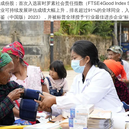
份股；首次入选富时罗素社会责任指数（FTSE4Good Index Se
业可持续发展评估成绩大幅上升，排名超过91%的全球同业，
鉴（中国版）2023》，并被标普全球授予“行业最佳进步企业”