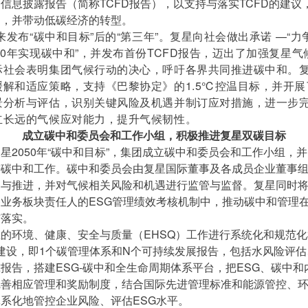
信息披露报告（简称TCFD报告），以支持与落实TCFD的建议
力，并带动低碳经济的转型。
迎来发布“碳中和目标”后的“第三年”。复星向社会做出承诺 —“力争
50年实现碳中和”，并发布首份TCFD报告，迈出了加强复星
际社会表明集团气候行动的决心，呼吁各界共同推进碳中和。
缓解和适应策略，支持《巴黎协定》的1.5℃控温目标，并开
景分析与评估，识别关键风险及机遇并制订应对措施，进一步
立长远的气候应对能力，提升气候韧性。
成立碳中和委员会和工作小组，积极推进复星双碳目标
星2050年“碳中和目标”，集团成立碳中和委员会和工作小组，
进碳中和工作。碳中和委员会由复星国际董事及各成员企业董事
与推进，并对气候相关风险和机遇进行监管与监督。复星同时将“
业务板块责任人的ESG管理绩效考核机制中，推动碳中和管理
与落实。
的环境、健康、安全与质量（EHSQ）工作进行系统化和规范
体系建设，即1个碳管理体系和N个可持续发展报告，包括水风险评
报告，搭建ESG-碳中和全生命周期体系平台，把ESG、碳中
完善相应管理和奖励制度，结合国际先进管理标准和能源管控、
系化地管控企业风险、评估ESG水平。