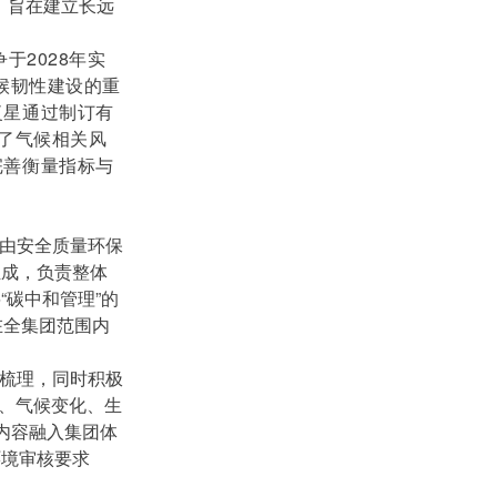
，旨在建立长远
于2028年实
气候韧性建设的重
复星通过制订有
展了气候相关风
完善衡量指标与
并由安全质量环保
组成，负责整体
碳中和管理”的
在全集团范围内
化梳理，同时积极
估、气候变化、生
和内容融入集团体
环境审核要求