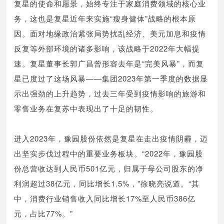
复星的使命和愿景，始终专注于家庭消费领域的核心业
务，这也是复星近年来实施“瘦身健体”战略的根本原
因。面对地缘政治紧张局势扰乱经济、美元加息和疫情
反复等外部环境的诸多影响，该战略于2022年大幅提
速。复星董事长郭广昌曾形容去年是“完美风暴”，而复
星已度过了这场风暴——集团2023年第一季度的数据显
示出强劲的上升趋势，过去三年受到疫情影响的旅游和
零售业务在复苏中表现出了十足的韧性。
进入2023年，豫园股份依然是复星在走出疫情阴霾，迈
出坚实步伐过程中的重要业务板块。“2022年，豫园股
份总营收达到人民币501亿元，归属于母公司股东的净
利润超过38亿元，同比增长1.5%，”徐晓亮说道。“其
中，消费行业销售收入同比增长17%至人民币386亿
元，占比77%。”