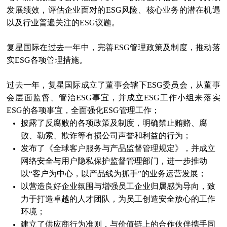
发展绩效，评估企业面对的
ESG
风险、核心业务的潜在机遇
以及行业普遍关注的
ESG
议题。
复星国际在过去一年中，完善
ESG
管理政策及制度，推动落
实
ESG
各项管理措施。
过去一年，复星国际成立了董事会辖下
ESG
委员会，从董事
会层面监督、管治
ESG
事宜，并成立
ESG
工作小组来落实
ESG
的各项事宜，全面强化
ESG
管理工作；
披露了反腐败的各项政策及制度，明确禁止贿赂、腐
败、勒索、欺诈等有损公司声誉和利益的行为；
发布了《全球客户服务与产品监督管理规定》，并成立
网络安全与用户隐私保护监督管理部门，进一步推动
以
“
客户为中心，以产品线为抓手
”
的业务运营发展；
以营造良好企业氛围与增强员工企业归属感为导向，致
力于打造卓越的人才团队，为员工创造安全放心的工作
环境；
建立了供应商行为准则，与价值链上的合作伙伴携手同