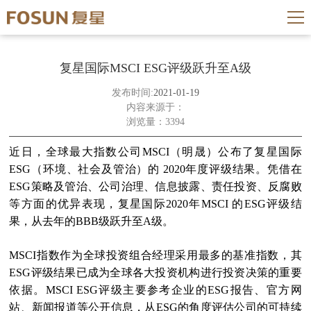
复星国际MSCI ESG评级跃升至A级
发布时间:
2021-01-19
内容来源于：
浏览量：3394
近日，全球最大指数公司
MSCI
（明晟）公布了复星国际
ESG
（环境、社会及管治）的
2020
年度评级结果。凭借在
ESG
策略及管治、公司治理、信息披露、责任投资、反腐败
等方面的优异表现，复星国际
2020
年
MSCI
的
ESG
评级结
果，从去年的
BBB
级跃升至
A
级。
MSCI
指数作为全球投资组合经理采用最多的基准指数，其
ESG
评级结果已成为全球各大投资机构进行投资决策的重要
依据。
MSCI ESG
评级主要参考企业的
ESG
报告、官方网
站、新闻报道等公开信息，从
ESG
的角度评估公司的可持续