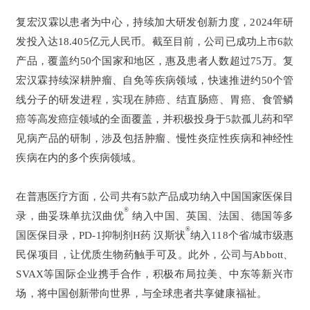
复宏汉霖以患者为中心，持续加大研发创新力度，2024年研
发投入达18.405亿元人民币。截至目前，公司已成功上市6款
产品，覆盖约50个国家和地区，惠及患者人数超过75万。复
宏汉霖持续深耕肿瘤、自免等疾病领域，快速推进约50个管
线分子的研发进程，实现在肺癌、结直肠癌、胃癌、食管鳞
癌等高发癌症领域的全面覆盖，并积极投身于5款孤儿药和罕
见病产品的研制，涉及包括肿瘤、慢性炎症性疾病和神经性
疾病在内的多个疾病领域。
在普惠医疗方面，公司共有5款产品成功纳入中国国家医保目
®
录，曲妥珠单抗汉曲优
纳入中国、英国、法国、德国等多
®
国医保目录，PD-1抑制剂H药 汉斯状
纳入118个省/城市级惠
民保项目，让优质生物药触手可及。此外，公司与Abbott、
SVAX等国际企业携手合作，积极布局拉美、中东等新兴市
场，将中国创新带向世界，与全球患者共享健康福祉。