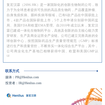
复宏汉霖（2696.HK）是一家国际化的创新生物制药公司，致
力于为全球患者提供可负担的高品质生物药，产品覆盖肿瘤、
自身免疫疾病、眼科疾病等领域，已有6款产品在中国获批上
市，4款产品在国际获批上市，5个上市申请分别获中国药监
局、美国FDA和欧盟EMA受理。自2010年成立以来，复宏汉
霖已建成一体化生物制药平台，高效及创新的自主核心能力贯
穿研发、生产及商业运营全产业链。公司已建立完善高效的全
球创新中心，按照国际药品生产质量管理规范（GMP）标准
进行生产和质量管控，不断夯实一体化综合生产平台，其中，
公司商业化生产基地已相继获得中国、欧盟和美国GMP认
证。
复宏汉霖前瞻性布局了一个多元化、高质量的产品管线，涵盖
®
联系方式
约50个分子，并全面推进基于自有抗PD-1单抗H药汉斯状
的
肿瘤免疫联合疗法。截至目前，公司已获批上市产品包括国内
媒体：PR@Henlius.com
®
首个生物类似药汉利康
（利妥昔单抗）、自主研发的中美欧
投资者：IR@Henlius.com
®
三地获批单抗生物类似药汉曲优
（曲妥珠单抗，美国商品
®
®
名：HERCESSI™，欧洲商品名：Zercepac
）、汉达远
（阿
®
达木单抗）、汉贝泰
（贝伐珠单抗）、全球首个获批一线治
®
疗小细胞肺癌的抗PD-1单抗汉斯状
（斯鲁利单抗，欧洲商品