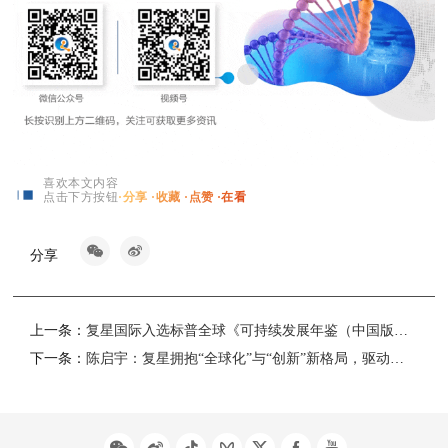
®
®
名：Hetronifly
）以及汉奈佳
（奈拉替尼）。公司亦同步就
19个产品在全球范围内开展30多项临床试验，对外授权全面
覆盖欧美主流生物药市场和众多新兴市场。
喜欢本文内容
点击下方按钮
·分享 ·收藏 ·点赞 ·在看
分享
上一条：
复星国际入选标普全球《可持续发展年鉴（中国版）2025》并连续第二年名列最佳1%
下一条：
陈启宇：复星拥抱“全球化”与“创新”新格局，驱动长期价值增长