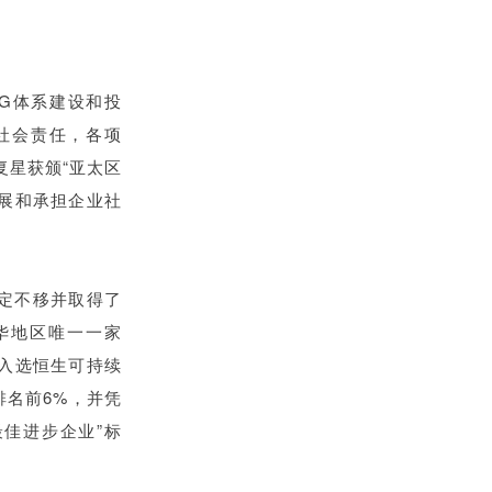
G体系建设和投
社会责任，各项
复星获颁“亚太区
发展和承担企业社
定不移并取得了
中华地区唯一一家
次入选恒生可持续
名前6%，并凭
最佳进步企业”标