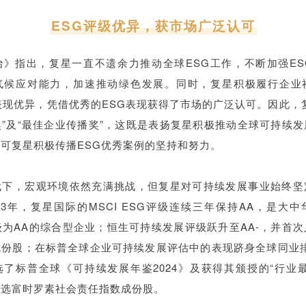
ESG评级优异，获市场广泛认可
治》指出，复星一直不遗余力推动全球ESG工作，不断加强ES
气候应对能力，加速推动绿色发展。同时，复星积极履行企业
表现优异，凭借优秀的ESG表现获得了市场的广泛认可。因此，
”及“最佳企业传播奖”，这既是表扬复星积极推动全球可持续
可复星积极传播ESG优秀案例的坚持和努力。
代下，宏观环境依然充满挑战，但复星对可持续发展事业始终坚
23年，复星国际的MSCI ESG评级连续三年保持AA，是大
G评级为AA的综合型企业；恒生可持续发展评级跃升至AA-，并首
成份股；在标普全球企业可持续发展评估中的表现跻身全球同业排
了标普全球《可持续发展年鉴2024》及获得其颁授的“行业
入选富时罗素社会责任指数成份股。