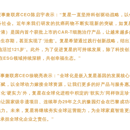
董事兼联席CEO陈启宇表示：“复星一直坚持科创驱动战略，以
务社会。近年来我们研发的抗癌药物不断实现新的突破，如复
液）是国内首个获批上市的CAR-T细胞治疗产品，让越来越
生存期，甚至实现了‘治愈’。复星希望通过践行创新战略，结
地活过121岁’。此外，为了促进复星的可持续发展，除了科技
，在ESG领域持续深耕，共创幸福生态。”
事兼联席CEO徐晓亮表示：“全球化是嵌入复星基因的发展核
禀赋，以全球动力嫁接全球资源，让我们更多的好产品与服务惠
化‘硬实力’外，复星在全球化进程中积淀的‘软实力’同样弥足
功让国家级非遗项目、连续举办29年之久的豫园灯会在巴黎成功
魅力。未来，复星将继续夯实全球运营能力，为全球家庭智造更
承担全球化企业之责任。”