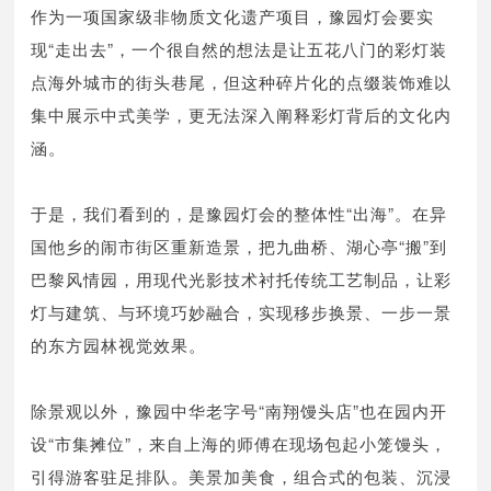
作为一项国家级非物质文化遗产项目，豫园灯会要实
现“走出去”，一个很自然的想法是让五花八门的彩灯装
点海外城市的街头巷尾，但这种碎片化的点缀装饰难以
集中展示中式美学，更无法深入阐释彩灯背后的文化内
涵。
于是，我们看到的，是豫园灯会的整体性“出海”。在异
国他乡的闹市街区重新造景，把九曲桥、湖心亭“搬”到
巴黎风情园，用现代光影技术衬托传统工艺制品，让彩
灯与建筑、与环境巧妙融合，实现移步换景、一步一景
的东方园林视觉效果。
除景观以外，豫园中华老字号“南翔馒头店”也在园内开
设“市集摊位”，来自上海的师傅在现场包起小笼馒头，
引得游客驻足排队。美景加美食，组合式的包装、沉浸