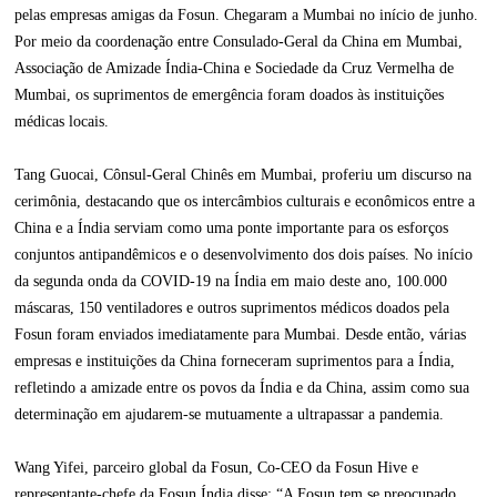
pelas empresas amigas da Fosun. Chegaram a Mumbai no início de junho.
Por meio da coordenação entre Consulado-Geral da China em Mumbai,
Associação de Amizade Índia-China e Sociedade da Cruz Vermelha de
Mumbai, os suprimentos de emergência foram doados às instituições
médicas locais.
Tang Guocai, Cônsul-Geral Chinês em Mumbai, proferiu um discurso na
cerimônia, destacando que os intercâmbios culturais e econômicos entre a
China e a Índia serviam como uma ponte importante para os esforços
conjuntos antipandêmicos e o desenvolvimento dos dois países. No início
da segunda onda da COVID-19 na Índia em maio deste ano, 100.000
máscaras, 150 ventiladores e outros suprimentos médicos doados pela
Fosun foram enviados imediatamente para Mumbai. Desde então, várias
empresas e instituições da China forneceram suprimentos para a Índia,
refletindo a amizade entre os povos da Índia e da China, assim como sua
determinação em ajudarem-se mutuamente a ultrapassar a pandemia.
Wang Yifei, parceiro global da Fosun, Co-CEO da Fosun Hive e
representante-chefe da Fosun Índia disse: “A Fosun tem se preocupado