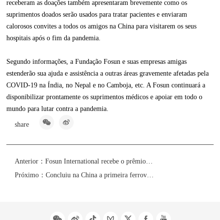
receberam as doações também apresentaram brevemente como os
suprimentos doados serão usados para tratar pacientes e enviaram
calorosos convites a todos os amigos na China para visitarem os seus
hospitais após o fim da pandemia.
Segundo informações, a Fundação Fosun e suas empresas amigas
estenderão sua ajuda e assistência a outras áreas gravemente afetadas pela
COVID-19 na Índia, no Nepal e no Camboja, etc. A Fosun continuará a
disponibilizar prontamente os suprimentos médicos e apoiar em todo o
mundo para lutar contra a pandemia.
share
Anterior：
Fosun International recebe o prêmio de ouro “ESG Benchmark Awards - The ESG Leader”
Próximo：
Concluiu na China a primeira ferrovia de alta velocidade de propriedade majoritária de investidores privados